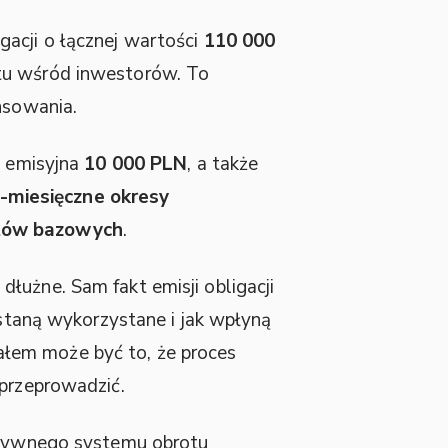
gacji o łącznej wartości
110 000
tu wśród inwestorów. To
nsowania.
a emisyjna
10 000 PLN
, a także
-miesięczne okresy
tów bazowych
.
łużne. Sam fakt emisji obligacji
ostaną wykorzystane i jak wpłyną
łem może być to, że proces
 przeprowadzić.
natywnego systemu obrotu