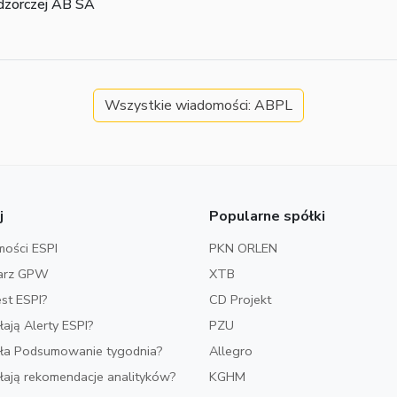
dzorczej AB SA
Wszystkie wiadomości: ABPL
j
Popularne spółki
ości ESPI
PKN ORLEN
arz GPW
XTB
est ESPI?
CD Projekt
ałają Alerty ESPI?
PZU
iała Podsumowanie tygodnia?
Allegro
ałają rekomendacje analityków?
KGHM