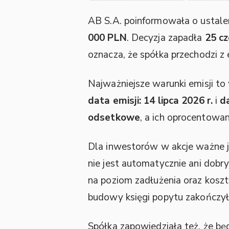
AB S.A. poinformowała o ustalen
000 PLN
. Decyzja zapadła
25 cz
oznacza, że spółka przechodzi z
Najważniejsze warunki emisji to
data emisji: 14 lipca 2026 r.
i
d
odsetkowe
, a ich oprocentowa
Dla inwestorów w akcje ważne je
nie jest automatycznie ani dobry
na poziom zadłużenia oraz kosz
budowy księgi popytu zakończył 
Spółka zapowiedziała też, że bę