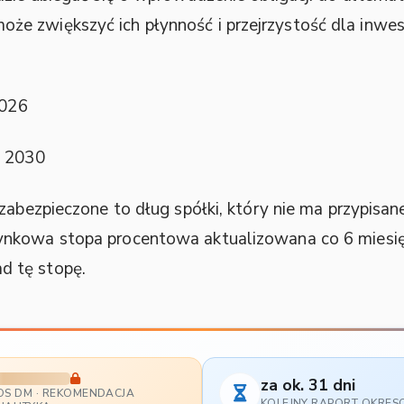
że zwiększyć ich płynność i przejrzystość dla inw
2026
a 2030
ezabezpieczone to dług spółki, który nie ma przypisa
ynkowa stopa procentowa aktualizowana co 6 miesię
d tę stopę.
za ok. 31 dni
OS DM · REKOMENDACJA
KOLEJNY RAPORT OKRE