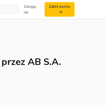
Zaloguj
Załóż konto
się
 przez AB S.A.