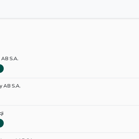
z AB S.A.
y AB S.A.
ji