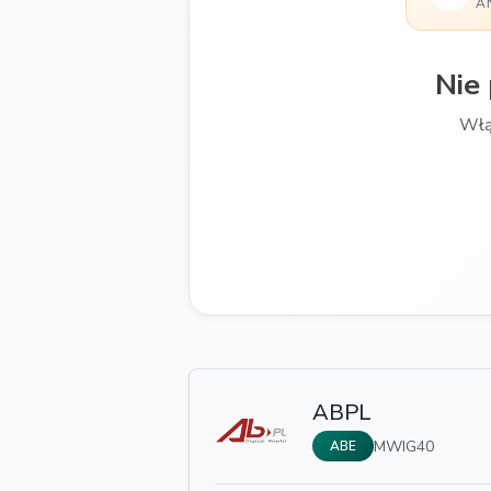
A
Nie
Włą
ABPL
MWIG40
ABE