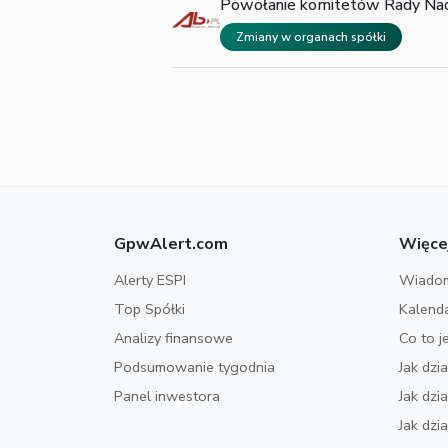
Powołanie komitetów Rady Na
Zmiany w organach spółki
GpwAlert.com
Więce
Alerty ESPI
Wiadom
Top Spółki
Kalend
Analizy finansowe
Co to j
Podsumowanie tygodnia
Jak dzi
Panel inwestora
Jak dz
Jak dzi