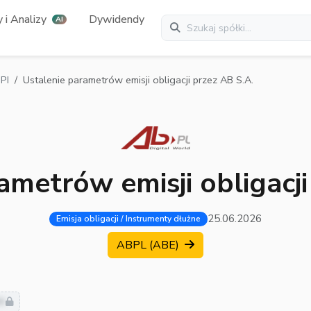
 i Analizy
Dywidendy
AI
PI
Ustalenie parametrów emisji obligacji przez AB S.A.
ametrów emisji obligacji
25.06.2026
Emisja obligacji / Instrumenty dłużne
ABPL (ABE)
ie