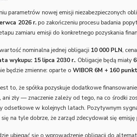
iu parametrów nowej emisji niezabezpieczonych obli
erwca 2026 r.
po zakończeniu procesu badania popy
 etapu zamiaru emisji do konkretnego pozyskania fina
 wartość nominalna jednej obligacji
10 000 PLN
, cen
ata wykupu: 15 lipca 2030 r.
. Obligacje będą miały
6
nie będzie zmienne: oparte o
WIBOR 6M + 160 punk
st to, że spółka pozyskuje dodatkowe finansowanie d
, ani zły — znaczenie zależy od tego, na co środki z
ty odsetkowe w kolejnych latach. Pozytywnym sygna
się na tyle dobrze, że zarząd zdecydował się emisję
dzie ubiegać się o wprowadzenie obligacji do alter