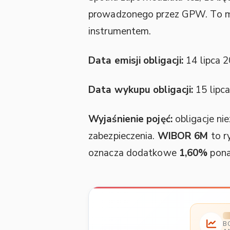
prowadzonego przez GPW. To mo
instrumentem.
Data emisji obligacji:
14 lipca 
Data wykupu obligacji:
15 lipc
Wyjaśnienie pojęć:
obligacje ni
zabezpieczenia.
WIBOR 6M
to r
oznacza dodatkowe
1,60%
pona
B