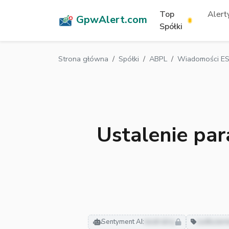
Top
Alerty
GpwAlert.com
Spółki
Strona główna
Spółki
ABPL
Wiadomości ES
Ustalenie par
Sentyment AI:
neutralny
zadłużen