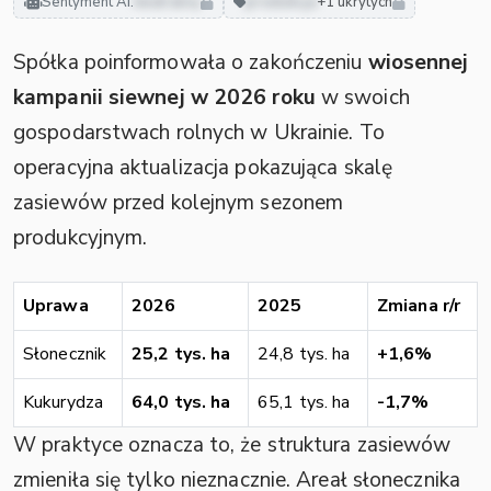
Sentyment AI:
neutralny
produkcja
+1 ukrytych
Spółka poinformowała o zakończeniu
wiosennej
kampanii siewnej w 2026 roku
w swoich
gospodarstwach rolnych w Ukrainie. To
operacyjna aktualizacja pokazująca skalę
zasiewów przed kolejnym sezonem
produkcyjnym.
Uprawa
2026
2025
Zmiana r/r
Słonecznik
25,2 tys. ha
24,8 tys. ha
+1,6%
Kukurydza
64,0 tys. ha
65,1 tys. ha
-1,7%
W praktyce oznacza to, że struktura zasiewów
zmieniła się tylko nieznacznie. Areał słonecznika