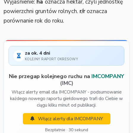
Wyjaśnienie:
ha
oznacza hektar, czyli jednostkę
powierzchni gruntów rolnych.
r/r
oznacza
porównanie rok do roku.
za ok. 4 dni
KOLEJNY RAPORT OKRESOWY
Nie przegap kolejnego ruchu na
IMCOMPANY
(IMC)
Włącz alerty email dla IMCOMPANY - podsumowanie
każdego nowego raportu giełdowego trafi do Ciebie w
ciągu kilku minut od publikacji.
Włącz alerty dla IMCOMPANY
Bezpłatnie · 30 sekund