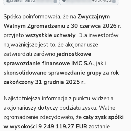
Sentyment AI:
neutralny
akcjonariusze
+3 ukrytych
Spółka poinformowała, że na
Zwyczajnym
Walnym Zgromadzeniu z 30 czerwca 2026 r.
przyjęto
wszystkie uchwały
. Dla inwestorów
najważniejsze jest to, że akcjonariusze
zatwierdzili zarówno
jednostkowe
sprawozdanie finansowe IMC S.A.
, jak i
skonsolidowane sprawozdanie grupy za rok
zakończony 31 grudnia 2025 r.
.
Najistotniejsza informacja z punktu widzenia
akcjonariuszy dotyczy podziału zysku. Walne
zgromadzenie zdecydowało, że
cały zysk spółki
w wysokości 9 249 119,27 EUR
zostanie