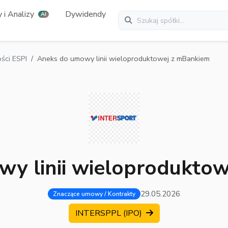
 i Analizy
Dywidendy
AI
ci ESPI
Aneks do umowy linii wieloproduktowej z mBankiem
y linii wieloprodukto
29.05.2026
Znaczące umowy / Kontrakty
INTERSPPL (IPO)