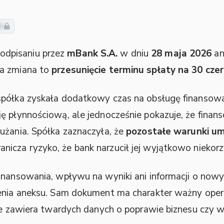
ie
dpisaniu przez
mBank S.A.
w dniu
28 maja 2026
an
za zmiana to
przesunięcie terminu spłaty na 30 cz
spółka zyskała dodatkowy czas na obsługę finanso
ję płynnościową, ale jednocześnie pokazuje, że fin
użania. Spółka zaznaczyła, że
pozostałe warunki um
ranicza ryzyko, że bank narzucił jej wyjątkowo niekor
inansowania, wpływu na wyniki ani informacji o nowy
zenia aneksu. Sam dokument ma charakter ważny oper
nie zawiera twardych danych o poprawie biznesu czy 