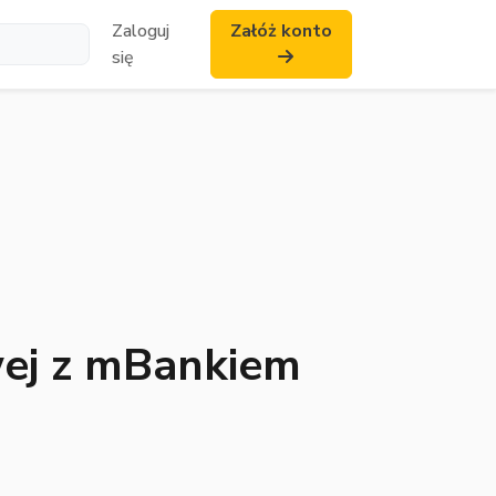
Zaloguj
Załóż konto
się
wej z mBankiem