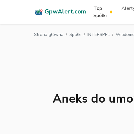
Top
Alerty
GpwAlert.com
Spółki
Strona główna
Spółki
INTERSPPL
Wiadomoś
Aneks do umow