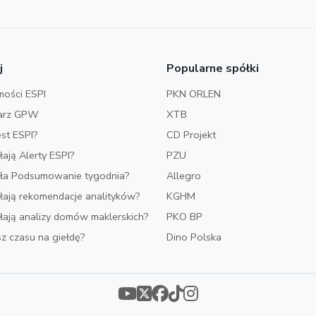
j
Popularne spółki
ości ESPI
PKN ORLEN
arz GPW
XTB
est ESPI?
CD Projekt
ałają Alerty ESPI?
PZU
iała Podsumowanie tygodnia?
Allegro
ałają rekomendacje analityków?
KGHM
ałają analizy domów maklerskich?
PKO BP
z czasu na giełdę?
Dino Polska