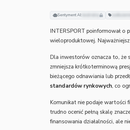
Sentyment AI:
neutralny
zadłużen
INTERSPORT poinformował o po
wieloproduktowej. Najważniejs
Dla inwestorów oznacza to, że 
zmniejsza krótkoterminową pres
bieżącego odnawiania lub przedł
standardów rynkowych
, co og
Komunikat nie podaje wartości f
trudno ocenić pełną skalę znac
finansowania działalności, ale 