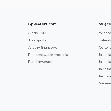
GpwAlert.com
Więce
Alerty ESPI
Wiadom
Top Spółki
Kalend
Analizy finansowe
Co to j
Podsumowanie tygodnia
Jak dzi
Panel inwestora
Jak dz
Jak dzi
Jak dzi
Nie mas