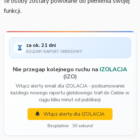
te osoby zostały powołane do pełnienia swojej
funkcji.
za ok. 21 dni
KOLEJNY RAPORT OKRESOWY
Nie przegap kolejnego ruchu na
IZOLACJA
(IZO)
Włącz alerty email dla IZOLACJA - podsumowanie
każdego nowego raportu giełdowego trafi do Ciebie w
ciągu kilku minut od publikacji.
Włącz alerty dla IZOLACJA
Bezpłatnie · 30 sekund