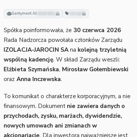
Sentyment AI:
neutralny
zarząd
Spółka poinformowała, że
30 czerwca 2026
Rada Nadzorcza powołała członków Zarządu
IZOLACJA-JAROCIN SA
na
kolejną trzyletnią
wspólną kadencję
. W skład Zarządu weszli:
Elżbieta Szymańska
,
Mirosław Gołembiewski
oraz
Anna Inczewska
.
To komunikat o charakterze korporacyjnym, a nie
finansowym. Dokument
nie zawiera danych o
przychodach, zysku, marżach, dywidendzie,
nowych umowach ani zmianach w
akcjonariacie
. Dla inwestora najważniejsze jest