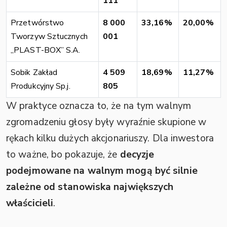
111
Przetwórstwo
8 000
33,16%
20,00%
Tworzyw Sztucznych
001
„PLAST-BOX” S.A.
Sobik Zakład
4 509
18,69%
11,27%
Produkcyjny Sp.j.
805
W praktyce oznacza to, że na tym walnym
zgromadzeniu głosy były wyraźnie skupione w
rękach kilku dużych akcjonariuszy. Dla inwestora
to ważne, bo pokazuje, że
decyzje
podejmowane na walnym mogą być silnie
zależne od stanowiska największych
właścicieli
.