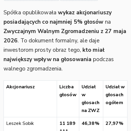
Spółka opublikowała
wykaz akcjonariuszy
posiadających co najmniej 5% głosów
na
Zwyczajnym Walnym Zgromadzeniu z 27 maja
2026
. To dokument formalny, ale daje
inwestorom prosty obraz tego,
kto miał
największy wpływ na głosowania
podczas
walnego zgromadzenia.
Akcjonariusz
Liczba
Udział
Udział w
głosów
w
głosach
głosach
ogółem
na ZWZ
Leszek Sobik
11 189
46,38%
27,97%