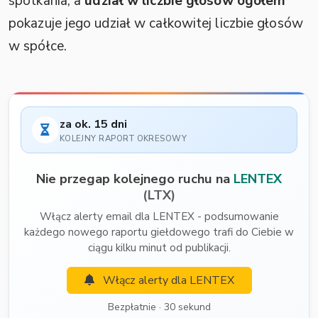
spotkania, a
udział w liczbie głosów ogółem
pokazuje jego udział w całkowitej liczbie głosów
w spółce.
za ok. 15 dni
KOLEJNY RAPORT OKRESOWY
Nie przegap kolejnego ruchu na
LENTEX
(LTX)
Włącz alerty email dla LENTEX - podsumowanie
każdego nowego raportu giełdowego trafi do Ciebie w
ciągu kilku minut od publikacji.
Włącz alerty dla LENTEX
Bezpłatnie · 30 sekund