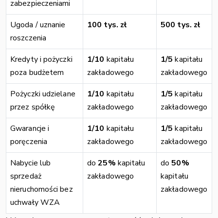
zabezpieczeniami
Ugoda / uznanie
100 tys. zł
500 tys. zł
roszczenia
Kredyty i pożyczki
1/10
kapitału
1/5
kapitału
poza budżetem
zakładowego
zakładowego
Pożyczki udzielane
1/10
kapitału
1/5
kapitału
przez spółkę
zakładowego
zakładowego
Gwarancje i
1/10
kapitału
1/5
kapitału
poręczenia
zakładowego
zakładowego
Nabycie lub
do
25%
kapitału
do
50%
sprzedaż
zakładowego
kapitału
nieruchomości bez
zakładowego
uchwały WZA