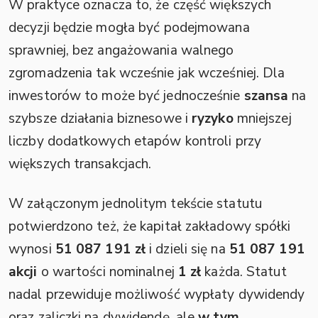
W praktyce oznacza to, że część większych
decyzji będzie mogła być podejmowana
sprawniej, bez angażowania walnego
zgromadzenia tak wcześnie jak wcześniej. Dla
inwestorów to może być jednocześnie
szansa
na
szybsze działania biznesowe i
ryzyko
mniejszej
liczby dodatkowych etapów kontroli przy
większych transakcjach.
W załączonym jednolitym tekście statutu
potwierdzono też, że kapitał zakładowy spółki
wynosi
51 087 191 zł
i dzieli się na
51 087 191
akcji
o wartości nominalnej
1 zł
każda. Statut
nadal przewiduje możliwość wypłaty dywidendy
oraz zaliczki na dywidendę, ale
w tym