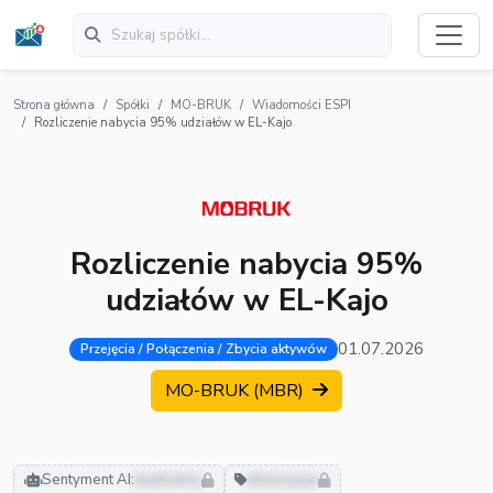
Strona główna
Spółki
MO-BRUK
Wiadomości ESPI
Rozliczenie nabycia 95% udziałów w EL-Kajo
Rozliczenie nabycia 95%
udziałów w EL-Kajo
01.07.2026
Przejęcia / Połączenia / Zbycia aktywów
MO-BRUK (MBR)
Sentyment AI:
neutralny
akwizycje