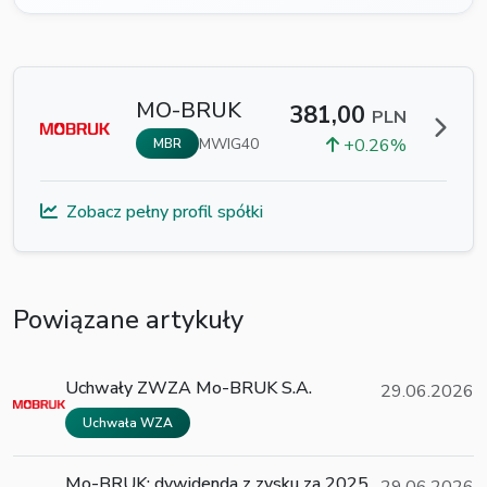
MO-BRUK
381,00
PLN
MWIG40
+0.26%
MBR
Zobacz pełny profil spółki
Powiązane artykuły
Uchwały ZWZA Mo-BRUK S.A.
29.06.2026
Uchwała WZA
Mo-BRUK: dywidenda z zysku za 2025