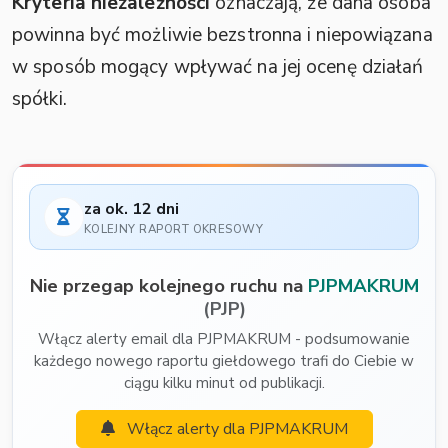
Kryteria niezależności
oznaczają, że dana osoba
powinna być możliwie bezstronna i niepowiązana
w sposób mogący wpływać na jej ocenę działań
spółki.
za ok. 12 dni
KOLEJNY RAPORT OKRESOWY
Nie przegap kolejnego ruchu na
PJPMAKRUM
(PJP)
Włącz alerty email dla PJPMAKRUM - podsumowanie
każdego nowego raportu giełdowego trafi do Ciebie w
ciągu kilku minut od publikacji.
Włącz alerty dla PJPMAKRUM