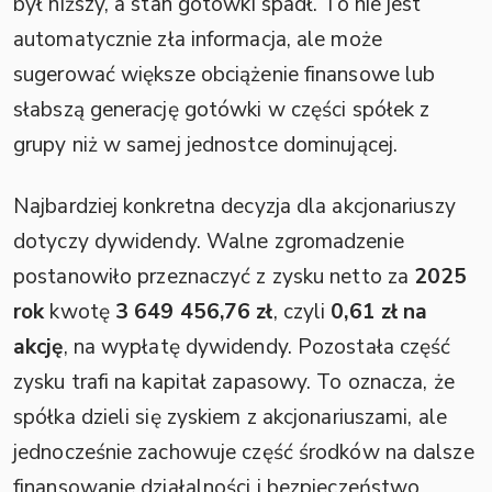
był niższy, a stan gotówki spadł. To nie jest
automatycznie zła informacja, ale może
sugerować większe obciążenie finansowe lub
słabszą generację gotówki w części spółek z
grupy niż w samej jednostce dominującej.
Najbardziej konkretna decyzja dla akcjonariuszy
dotyczy dywidendy. Walne zgromadzenie
postanowiło przeznaczyć z zysku netto za
2025
rok
kwotę
3 649 456,76 zł
, czyli
0,61 zł na
akcję
, na wypłatę dywidendy. Pozostała część
zysku trafi na kapitał zapasowy. To oznacza, że
spółka dzieli się zyskiem z akcjonariuszami, ale
jednocześnie zachowuje część środków na dalsze
finansowanie działalności i bezpieczeństwo