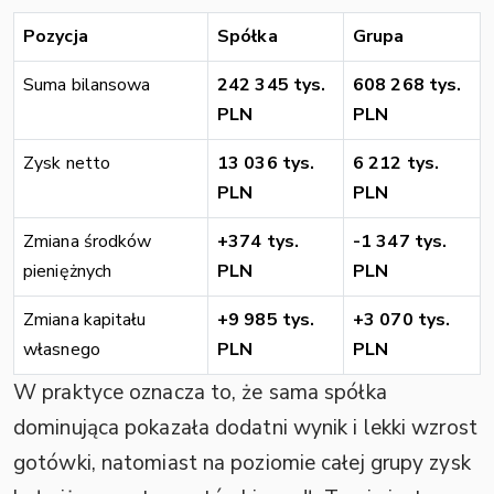
Pozycja
Spółka
Grupa
Suma bilansowa
242 345 tys.
608 268 tys.
PLN
PLN
Zysk netto
13 036 tys.
6 212 tys.
PLN
PLN
Zmiana środków
+374 tys.
-1 347 tys.
pieniężnych
PLN
PLN
Zmiana kapitału
+9 985 tys.
+3 070 tys.
własnego
PLN
PLN
W praktyce oznacza to, że sama spółka
dominująca pokazała dodatni wynik i lekki wzrost
gotówki, natomiast na poziomie całej grupy zysk