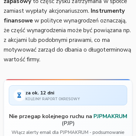
zapasowy
to część zysku zatrzymana w spółce
zamiast wypłaty akcjonariuszom.
Instrumenty
finansowe
w polityce wynagrodzeń oznaczają,
że część wynagrodzenia może być powiązana np.
z akcjami lub podobnymi prawami, co ma
motywować zarząd do dbania o długoterminową
wartość firmy.
za ok. 12 dni
KOLEJNY RAPORT OKRESOWY
Nie przegap kolejnego ruchu na
PJPMAKRUM
(PJP)
Włącz alerty email dla PJPMAKRUM - podsumowanie