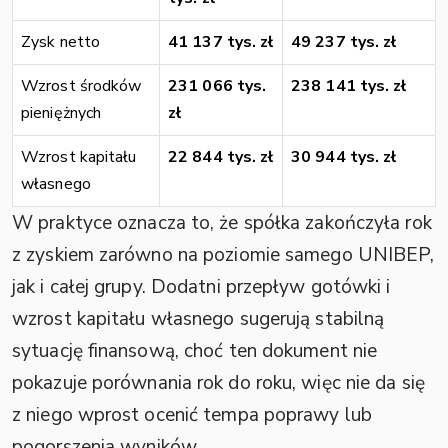
Zysk netto
41 137 tys. zł
49 237 tys. zł
Wzrost środków
231 066 tys.
238 141 tys. zł
pieniężnych
zł
Wzrost kapitału
22 844 tys. zł
30 944 tys. zł
własnego
W praktyce oznacza to, że spółka zakończyła rok
z zyskiem zarówno na poziomie samego UNIBEP,
jak i całej grupy. Dodatni przepływ gotówki i
wzrost kapitału własnego sugerują stabilną
sytuację finansową, choć ten dokument nie
pokazuje porównania rok do roku, więc nie da się
z niego wprost ocenić tempa poprawy lub
pogorszenia wyników.