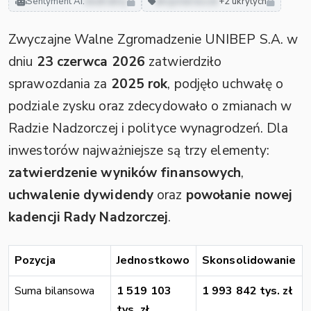
Sentyment AI:
neutralny
akcjonariusze
+2 ukrytych
Zwyczajne Walne Zgromadzenie UNIBEP S.A. w
dniu
23 czerwca 2026
zatwierdziło
sprawozdania za
2025 rok
, podjęło uchwałę o
podziale zysku oraz zdecydowało o zmianach w
Radzie Nadzorczej i polityce wynagrodzeń. Dla
inwestorów najważniejsze są trzy elementy:
zatwierdzenie wyników finansowych
,
uchwalenie dywidendy
oraz
powołanie nowej
kadencji Rady Nadzorczej
.
Pozycja
Jednostkowo
Skonsolidowanie
Suma bilansowa
1 519 103
1 993 842 tys. zł
tys. zł