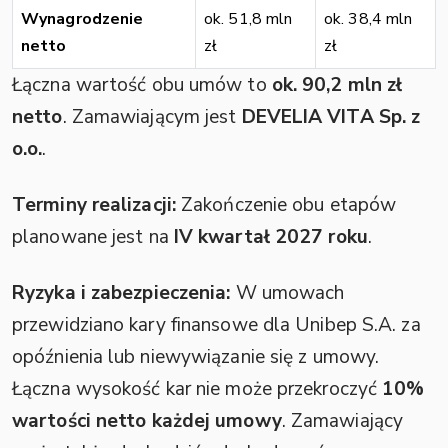
Wynagrodzenie
ok. 51,8 mln
ok. 38,4 mln
netto
zł
zł
Łączna wartość obu umów to
ok. 90,2 mln zł
netto
. Zamawiającym jest
DEVELIA VITA Sp. z
o.o.
.
Terminy realizacji:
Zakończenie obu etapów
planowane jest na
IV kwartał 2027 roku
.
Ryzyka i zabezpieczenia:
W umowach
przewidziano kary finansowe dla Unibep S.A. za
opóźnienia lub niewywiązanie się z umowy.
Łączna wysokość kar nie może przekroczyć
10%
wartości netto każdej umowy
. Zamawiający