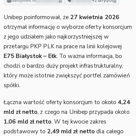
Sentyment AI:
pozytywny
przychody
+2 ukrytych
Unibep poinformował, że
27 kwietnia 2026
otrzymał informację o wyborze oferty konsorcjum
z jego udziałem jako najkorzystniejszej w
przetargu PKP PLK na prace na linii kolejowej
E75 Białystok – Ełk
. To ważna informacja, bo
chodzi o bardzo duży projekt infrastrukturalny,
który może istotnie zwiększyć portfel zamówień
spółki.
Łączna wartość oferty konsorcjum to około
4,24
mld zł netto
, z czego na Unibep przypada około
1,06 mld zł netto
. W tej kwocie zakres
podstawowy to
2,49 mld zł netto
dla całego