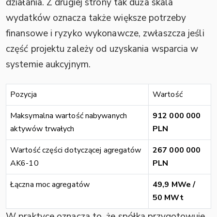
działania. Z drugiej strony tak duża skala
wydatków oznacza także większe potrzeby
finansowe i ryzyko wykonawcze, zwłaszcza jeśli
część projektu zależy od uzyskania wsparcia w
systemie aukcyjnym.
Pozycja
Wartość
Maksymalna wartość nabywanych
912 000 000
aktywów trwałych
PLN
Wartość części dotyczącej agregatów
267 000 000
AK6-10
PLN
Łączna moc agregatów
49,9 MWe /
50 MWt
W praktyce oznacza to, że spółka przygotowuje