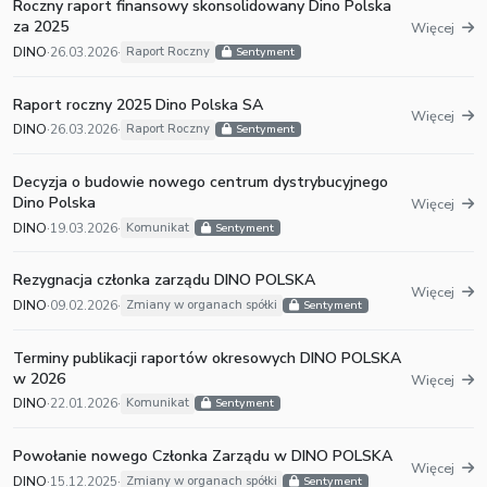
Roczny raport finansowy skonsolidowany Dino Polska
za 2025
Więcej
DINO
·
26.03.2026
·
Raport Roczny
Sentyment
Raport roczny 2025 Dino Polska SA
Więcej
DINO
·
26.03.2026
·
Raport Roczny
Sentyment
Decyzja o budowie nowego centrum dystrybucyjnego
Dino Polska
Więcej
DINO
·
19.03.2026
·
Komunikat
Sentyment
Rezygnacja członka zarządu DINO POLSKA
Więcej
DINO
·
09.02.2026
·
Zmiany w organach spółki
Sentyment
Terminy publikacji raportów okresowych DINO POLSKA
w 2026
Więcej
DINO
·
22.01.2026
·
Komunikat
Sentyment
Powołanie nowego Członka Zarządu w DINO POLSKA
Więcej
DINO
·
15.12.2025
·
Zmiany w organach spółki
Sentyment